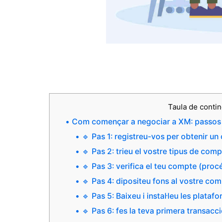
Taula de conti
Com començar a negociar a XM: passos r
🔹 Pas 1: registreu-vos per obtenir 
🔹 Pas 2: trieu el vostre tipus de com
🔹 Pas 3: verifica el teu compte (pro
🔹 Pas 4: dipositeu fons al vostre co
🔹 Pas 5: Baixeu i instal·leu les plat
🔹 Pas 6: fes la teva primera transacc