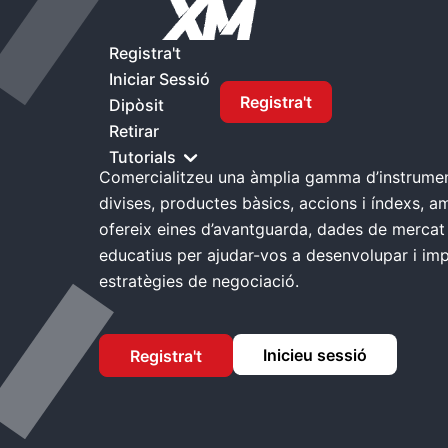
A Casa
XM Comerç
Registra't
Iniciar Sessió
Registra't
XM Comerç
Dipòsit
Retirar
Tutorials
Comercialitzeu una àmplia gamma d’instrument
divises, productes bàsics, accions i índexs, 
ofereix eines d’avantguarda, dades de mercat 
educatius per ajudar-vos a desenvolupar i imp
estratègies de negociació.
Inicieu sessió
Registra't