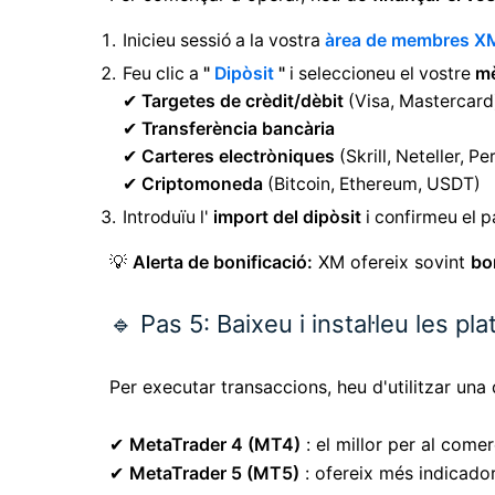
Inicieu sessió a la vostra
àrea de membres X
Feu clic a
"
Dipòsit
"
i seleccioneu el vostre
mè
✔
Targetes de crèdit/dèbit
(Visa, Mastercard
✔
Transferència bancària
✔
Carteres electròniques
(Skrill, Neteller, P
✔
Criptomoneda
(Bitcoin, Ethereum, USDT)
Introduïu l'
import del dipòsit
i confirmeu el 
💡
Alerta de bonificació:
XM ofereix sovint
bo
🔹 Pas 5: Baixeu i instal·leu les 
Per executar transaccions, heu d'utilitzar una
✔
MetaTrader 4 (MT4)
: el millor per al come
✔
MetaTrader 5 (MT5)
: ofereix més indicador