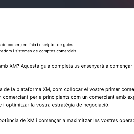
 de comerç en línia i escriptor de guies
rredors i sistemes de comptes comercials.
 amb XM? Aquesta guia completa us ensenyarà a començar i
s de la plataforma XM, com col·locar el vostre primer come
u un comerciant per a principiants com un comerciant amb e
isc i optimitzar la vostra estratègia de negociació.
 potència de XM i començar a maximitzar les vostres operac