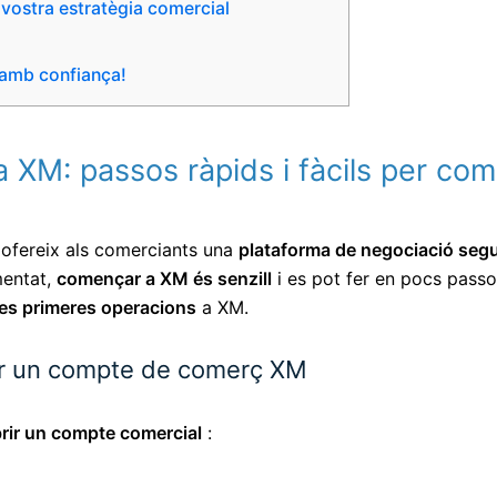
la vostra estratègia comercial
 amb confiança!
XM: passos ràpids i fàcils per co
 ofereix als comerciants una
plataforma de negociació segura,
mentat,
començar a XM és senzill
i es pot fer en pocs passo
res primeres operacions
a XM.
nir un compte de comerç XM
rir un compte comercial
: