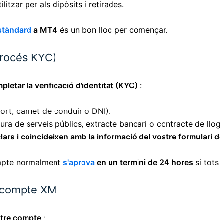
litzar per als dipòsits i retirades.
stàndard
a MT4
és un bon lloc per començar.
(procés KYC)
pletar la verificació d'identitat (KYC)
:
rt, carnet de conduir o DNI).
ura de serveis públics, extracte bancari o contracte de llog
rs i coincideixen amb la informació del vostre formulari d
ompte normalment
s'aprova
en un termini de 24 hores
si tots
e compte XM
stre compte
: