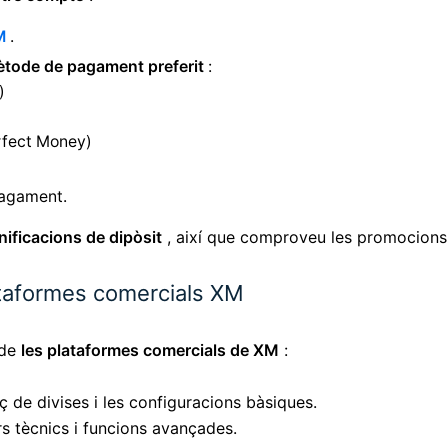
M
.
tode de pagament preferit
:
)
erfect Money)
pagament.
nificacions de dipòsit
, així que comproveu les promocions 
plataformes comercials XM
 de
les plataformes comercials de XM
:
rç de divises i les configuracions bàsiques.
s tècnics i funcions avançades.