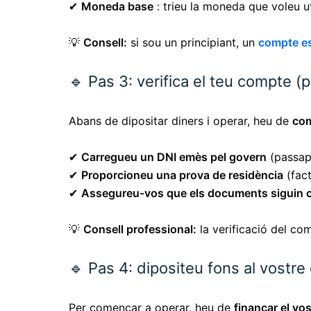
✔
Moneda base
: trieu la moneda que voleu uti
💡
Consell:
si sou un principiant, un
compte e
🔹 Pas 3: verifica el teu compte 
Abans de dipositar diners i operar, heu de
com
✔
Carregueu un DNI emès pel govern
(passapo
✔
Proporcioneu una prova de residència
(fact
✔
Assegureu-vos que els documents siguin cla
💡
Consell professional:
la verificació del c
🔹 Pas 4: dipositeu fons al vostr
Per començar a operar, heu de
finançar el vo