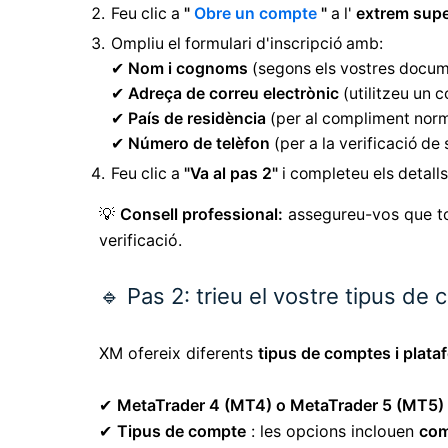
Feu clic a
"
Obre un compte
"
a l'
extrem supe
Ompliu el formulari d'inscripció amb:
✔
Nom i cognoms
(segons els vostres docume
✔
Adreça de correu electrònic
(utilitzeu un c
✔
País de residència
(per al compliment norm
✔
Número de telèfon
(per a la verificació de
Feu clic a
"Va al pas 2"
i completeu els detalls
💡
Consell professional:
assegureu-vos que to
verificació.
🔹 Pas 2: trieu el vostre tipus de
XM ofereix diferents
tipus de comptes i plata
✔
MetaTrader 4 (MT4) o MetaTrader 5 (MT5)
✔
Tipus de compte
: les opcions inclouen
com