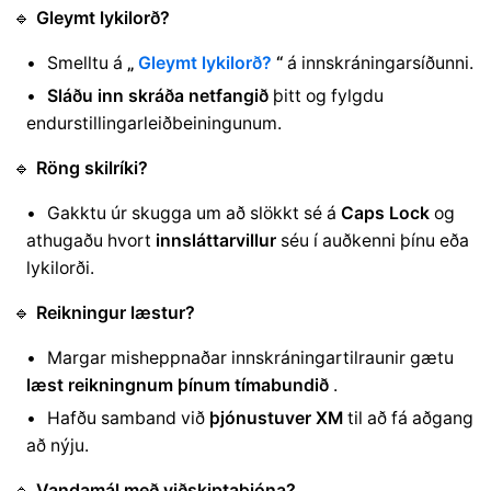
🔹
Gleymt lykilorð?
Smelltu á
„
Gleymt lykilorð?
“
á innskráningarsíðunni.
Sláðu inn skráða netfangið
þitt
og fylgdu
endurstillingarleiðbeiningunum.
🔹
Röng skilríki?
Gakktu úr skugga um að slökkt sé á
Caps Lock
og
athugaðu hvort
innsláttarvillur
séu í auðkenni þínu eða
lykilorði.
🔹
Reikningur læstur?
Margar misheppnaðar innskráningartilraunir gætu
læst reikningnum þínum tímabundið
.
Hafðu samband við
þjónustuver XM
til að fá aðgang
að nýju.
🔹
Vandamál með viðskiptaþjóna?