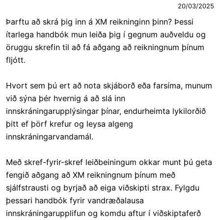
20/03/2025
Þarftu að skrá þig inn á XM reikninginn þinn? Þessi
ítarlega handbók mun leiða þig í gegnum auðveldu og
öruggu skrefin til að fá aðgang að reikningnum þínum
fljótt.
Hvort sem þú ert að nota skjáborð eða farsíma, munum
við sýna þér hvernig á að slá inn
innskráningarupplýsingar þínar, endurheimta lykilorðið
þitt ef þörf krefur og leysa algeng
innskráningarvandamál.
Með skref-fyrir-skref leiðbeiningum okkar munt þú geta
fengið aðgang að XM reikningnum þínum með
sjálfstrausti og byrjað að eiga viðskipti strax. Fylgdu
þessari handbók fyrir vandræðalausa
innskráningarupplifun og komdu aftur í viðskiptaferð