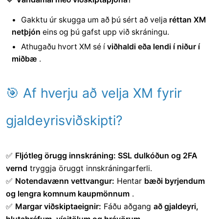
Gakktu úr skugga um að þú sért að velja
réttan XM
netþjón
eins og þú gafst upp við skráningu.
Athugaðu hvort XM sé í
viðhaldi eða lendi í niður í
miðbæ
.
🎯 Af hverju að velja XM fyrir
gjaldeyrisviðskipti?
✅
Fljótleg örugg innskráning:
SSL dulkóðun og 2FA
vernd
tryggja öruggt innskráningarferli.
✅
Notendavænn vettvangur:
Hentar
bæði byrjendum
og lengra komnum kaupmönnum
.
✅
Margar viðskiptaeignir:
Fáðu aðgang
að gjaldeyri,