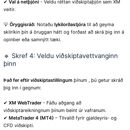
✔
Val á netþjóni
- Veldu réttan viðskiptaþjón sem XM
veitir.
💡
Öryggisráð:
Notaðu
lykilorðastjóra
til að geyma
skilríkin þín á öruggan hátt og forðast að skrá þig inn á
opinber eða samnýtt tæki.
🔹 Skref 4: Veldu viðskiptavettvanginn
þinn
Það fer eftir viðskiptastillingum
þínum
, þú getur skráð
þig inn í gegnum:
✔
XM WebTrader
- Fáðu aðgang að
viðskiptareikningnum þínum beint úr vafranum.
✔
MetaTrader 4 (MT4)
– Tilvalið fyrir gjaldeyris- og
CFD viðskipti.