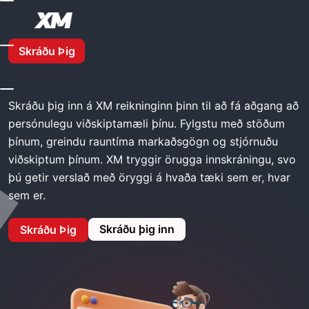
Heim
XM Innskráning
Skráðu Þig
XM Innskráning
Skráðu þig inn á XM reikninginn þinn til að fá aðgang að
persónulegu viðskiptamæli þínu. Fylgstu með stöðum
þínum, greindu rauntíma markaðsgögn og stjórnuðu
viðskiptum þínum. XM tryggir örugga innskráningu, svo
þú getir verslað með öryggi á hvaða tæki sem er, hvar
sem er.
Skráðu þig inn
Skráðu Þig