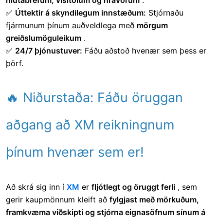
hlutabréfum, vísitölum og hrávörum
.
✅
Úttektir á skyndilegum innstæðum:
Stjórnaðu
fjármunum þínum auðveldlega með
mörgum
greiðslumöguleikum
.
✅
24/7 þjónustuver:
Fáðu aðstoð hvenær sem þess er
þörf.
🔥 Niðurstaða: Fáðu öruggan
aðgang að XM reikningnum
þínum hvenær sem er!
Að skrá sig inn í
XM
er
fljótlegt og öruggt ferli
, sem
gerir kaupmönnum kleift að
fylgjast með mörkuðum,
framkvæma viðskipti og stjórna eignasöfnum sínum á