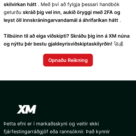
skilvirkan hátt
. Með því að fylgja þessari handbók
geturðu
skráð þig vel inn, aukið öryggi með 2FA og
leyst öll innskráningarvandamál á áhrifaríkan hátt
.
Tilbúinn til að eiga viðskipti? Skráðu þig inn á XM núna
og nýttu þér bestu gjaldeyrisviðskiptaskilyrðin!
🚀💰
Opnaðu Reikning
Þetta efni er í markaðsskyni og veitir ekki
fjárfestingarráðgjöf eða rannsóknir. Það kynnir