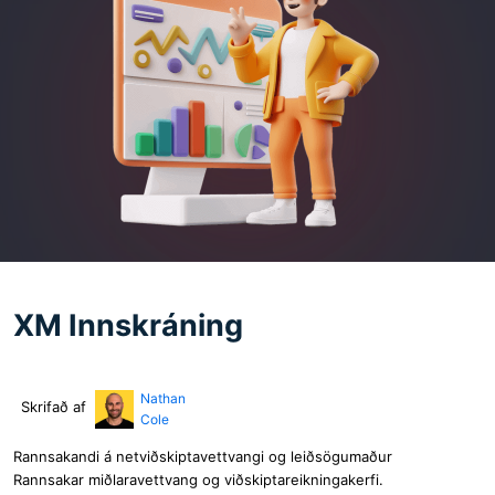
XM Innskráning
Nathan
Skrifað af
Cole
Rannsakandi á netviðskiptavettvangi og leiðsögumaður
Rannsakar miðlaravettvang og viðskiptareikningakerfi.