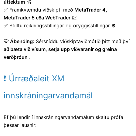
úttektum
💰
✅ Framkvæmdu viðskipti með
MetaTrader 4,
MetaTrader 5 eða WebTrader
💹
✅ Stilltu reikningsstillingar og öryggisstillingar ⚙
💡
Ábending:
Sérsníddu viðskiptaviðmótið þitt með því
að bæta við vísum, setja upp viðvaranir og greina
verðþróun
.
❗ Úrræðaleit XM
innskráningarvandamál
Ef þú lendir í innskráningarvandamálum skaltu prófa
þessar lausnir: