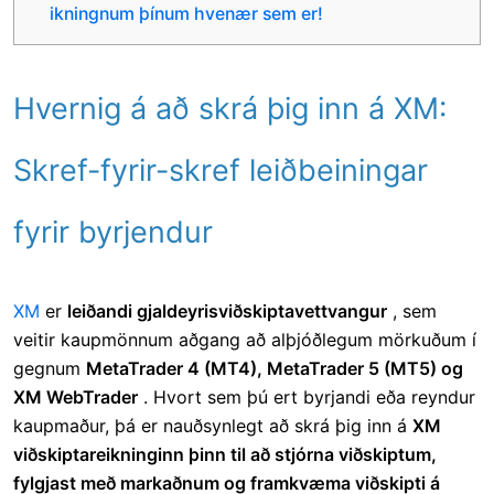
ikningnum þínum hvenær sem er!
Hvernig á að skrá þig inn á XM:
Skref-fyrir-skref leiðbeiningar
fyrir byrjendur
XM
er
leiðandi gjaldeyrisviðskiptavettvangur
, sem
veitir kaupmönnum aðgang að alþjóðlegum mörkuðum í
gegnum
MetaTrader 4 (MT4), MetaTrader 5 (MT5) og
XM WebTrader
. Hvort sem þú ert byrjandi eða reyndur
kaupmaður, þá
er nauðsynlegt að skrá þig inn á
XM
viðskiptareikninginn þinn til
að stjórna viðskiptum,
fylgjast með markaðnum og framkvæma viðskipti á