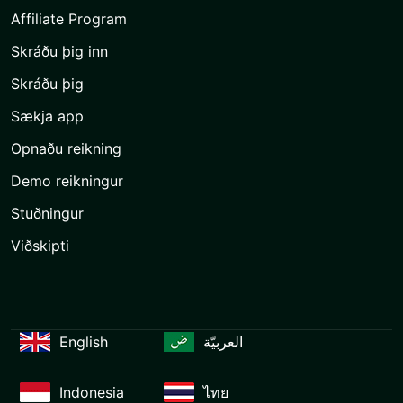
Affiliate Program
Skráðu þig inn
Skráðu þig
Sækja app
Opnaðu reikning
Demo reikningur
Stuðningur
Viðskipti
English
العربيّة
Indonesia
ไทย