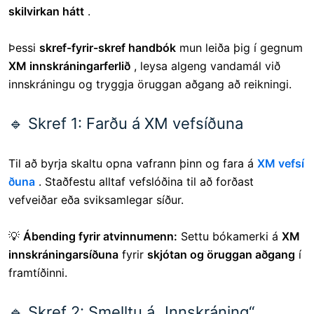
skilvirkan hátt
.
Þessi
skref-fyrir-skref handbók
mun leiða þig í gegnum
XM innskráningarferlið
, leysa algeng vandamál við
innskráningu og tryggja öruggan aðgang að reikningi.
🔹 Skref 1: Farðu á XM vefsíðuna
Til að byrja skaltu opna vafrann þinn og fara á
XM vefsí
ðuna
. Staðfestu alltaf vefslóðina til að forðast
vefveiðar eða sviksamlegar síður.
💡
Ábending fyrir atvinnumenn:
Settu bókamerki á
XM
innskráningarsíðuna
fyrir
skjótan og öruggan aðgang
í
framtíðinni.
🔹 Skref 2: Smelltu á „Innskráning“