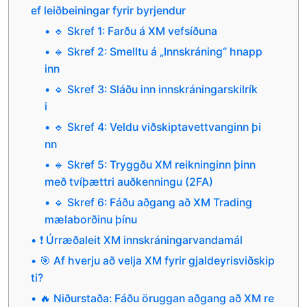
ef leiðbeiningar fyrir byrjendur
🔹 Skref 1: Farðu á XM vefsíðuna
🔹 Skref 2: Smelltu á „Innskráning“ hnapp
inn
🔹 Skref 3: Sláðu inn innskráningarskilrík
i
🔹 Skref 4: Veldu viðskiptavettvanginn þi
nn
🔹 Skref 5: Tryggðu XM reikninginn þinn
með tvíþættri auðkenningu (2FA)
🔹 Skref 6: Fáðu aðgang að XM Trading
mælaborðinu þínu
❗ Úrræðaleit XM innskráningarvandamál
🎯 Af hverju að velja XM fyrir gjaldeyrisviðskip
ti?
🔥 Niðurstaða: Fáðu öruggan aðgang að XM re