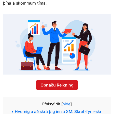
þína á skömmum tíma!
Opnaðu Reikning
Efnisyfirlit
[
hide
]
Hvernig á að skrá þig inn á XM: Skref-fyrir-skr