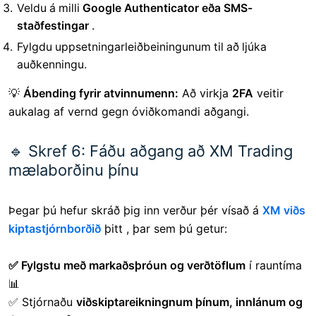
Veldu á milli
Google Authenticator eða SMS-
staðfestingar
.
Fylgdu uppsetningarleiðbeiningunum til að ljúka
auðkenningu.
💡
Ábending fyrir atvinnumenn:
Að virkja
2FA
veitir
aukalag af vernd gegn óviðkomandi aðgangi.
🔹 Skref 6: Fáðu aðgang að XM Trading
mælaborðinu þínu
Þegar þú hefur skráð þig inn verður þér vísað á
XM viðs
kiptastjórnborðið
þitt , þar sem þú getur:
✅ Fylgstu með markaðsþróun og verðtöflum
í rauntíma
📊
✅ Stjórnaðu
viðskiptareikningnum þínum, innlánum og