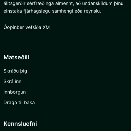
álitsgerðir sérfræðinga almennt, að undanskildum þínu
einstaka fjárhagslegu samhengi eða reynslu.
Óopinber vefsíða XM
Matseðill
Skráðu þig
Skrá inn
Innborgun
Draga til baka
Kennsluefni