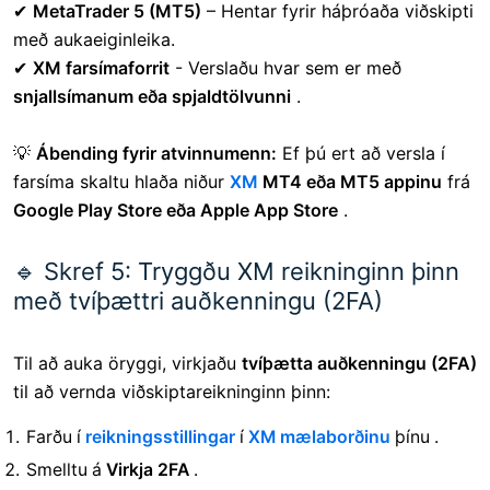
✔
MetaTrader 5 (MT5)
– Hentar fyrir háþróaða viðskipti
með aukaeiginleika.
✔
XM farsímaforrit
- Verslaðu hvar sem er með
snjallsímanum eða spjaldtölvunni
.
💡
Ábending fyrir atvinnumenn:
Ef þú ert að versla í
farsíma skaltu hlaða niður
XM
MT4 eða MT5 appinu
frá
Google Play Store eða Apple App Store
.
🔹 Skref 5: Tryggðu XM reikninginn þinn
með tvíþættri auðkenningu (2FA)
Til að auka öryggi, virkjaðu
tvíþætta auðkenningu (2FA)
til að vernda viðskiptareikninginn þinn:
Farðu í
reikningsstillingar
í
XM mælaborðinu
þínu .
Smelltu á
Virkja 2FA
.