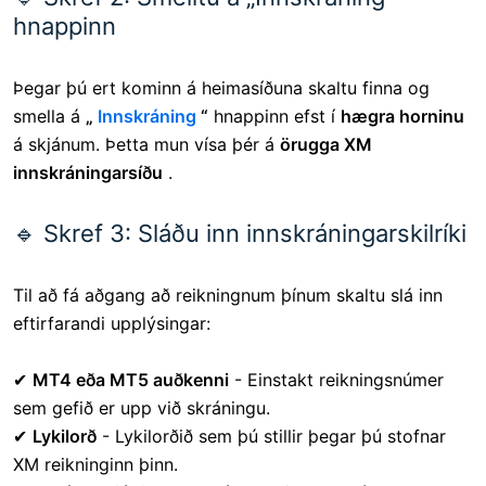
hnappinn
Þegar þú ert kominn á heimasíðuna skaltu finna og
smella á
„
Innskráning
“
hnappinn efst í
hægra horninu
á skjánum. Þetta mun vísa þér á
örugga XM
innskráningarsíðu
.
🔹 Skref 3: Sláðu inn innskráningarskilríki
Til að fá aðgang að reikningnum þínum skaltu slá inn
eftirfarandi upplýsingar:
✔
MT4 eða MT5 auðkenni
- Einstakt reikningsnúmer
sem gefið er upp við skráningu.
✔
Lykilorð
- Lykilorðið sem þú stillir þegar þú stofnar
XM reikninginn þinn.