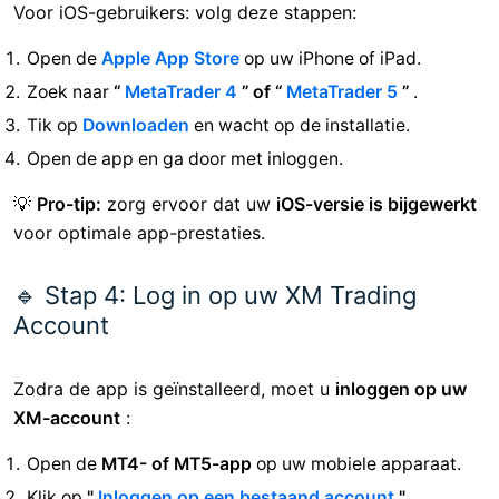
Voor iOS-gebruikers: volg deze stappen:
Open de
Apple App Store
op uw iPhone of iPad.
Zoek naar
“
MetaTrader 4
” of “
MetaTrader 5
”
.
Tik op
Downloaden
en wacht op de installatie.
Open de app en ga door met inloggen.
💡
Pro-tip:
zorg ervoor dat uw
iOS-versie is bijgewerkt
voor optimale app-prestaties.
🔹 Stap 4: Log in op uw XM Trading
Account
Zodra de app is geïnstalleerd, moet u
inloggen op uw
XM-account
:
Open de
MT4- of MT5-app
op uw mobiele apparaat.
Klik op
"
Inloggen op een bestaand account
"
.