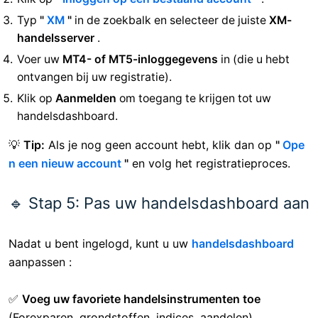
Typ
"
XM
"
in de zoekbalk en selecteer de juiste
XM-
handelsserver
.
Voer uw
MT4- of MT5-inloggegevens
in (die u hebt
ontvangen bij uw registratie).
Klik op
Aanmelden
om toegang te krijgen tot uw
handelsdashboard.
💡
Tip:
Als je nog geen account hebt, klik dan op
"
Ope
n een nieuw account
"
en volg het registratieproces.
🔹 Stap 5: Pas uw handelsdashboard aan
Nadat u bent ingelogd, kunt u uw
handelsdashboard
aanpassen :
✅
Voeg uw favoriete handelsinstrumenten toe
(Forexparen, grondstoffen, indices, aandelen).