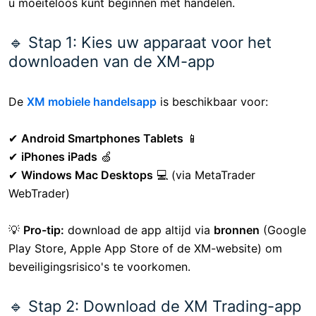
u moeiteloos kunt beginnen met handelen.
🔹 Stap 1: Kies uw apparaat voor het
downloaden van de XM-app
De
XM mobiele handelsapp
is beschikbaar voor:
✔
Android Smartphones Tablets
📱
✔
iPhones iPads
🍏
✔
Windows Mac Desktops
💻 (via MetaTrader
WebTrader)
💡
Pro-tip:
download de app altijd via
bronnen
(Google
Play Store, Apple App Store of de XM-website) om
beveiligingsrisico's te voorkomen.
🔹 Stap 2: Download de XM Trading-app