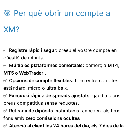
🎯 Per què obrir un compte a
XM?
✅
Registre ràpid i segur:
creeu el vostre compte en
qüestió de minuts.
✅
Múltiples plataformes comercials:
comerç a
MT4,
MT5 o WebTrader
.
✅
Opcions de compte flexibles:
trieu entre comptes
estàndard, micro o ultra baix.
✅
Execució ràpida de spreads ajustats:
gaudiu d'uns
preus competitius sense requotes.
✅
Retirada de dipòsits instantanis:
accedeix als teus
fons amb
zero comissions ocultes
.
✅
Atenció al client les 24 hores del dia, els 7 dies de la