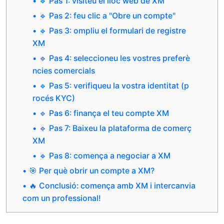
🔹 Pas 1: visiteu el lloc web de XM
🔹 Pas 2: feu clic a "Obre un compte"
🔹 Pas 3: ompliu el formulari de registre
XM
🔹 Pas 4: seleccioneu les vostres preferè
ncies comercials
🔹 Pas 5: verifiqueu la vostra identitat (p
rocés KYC)
🔹 Pas 6: finança el teu compte XM
🔹 Pas 7: Baixeu la plataforma de comerç
XM
🔹 Pas 8: comença a negociar a XM
🎯 Per què obrir un compte a XM?
🔥 Conclusió: comença amb XM i intercanvia
com un professional!