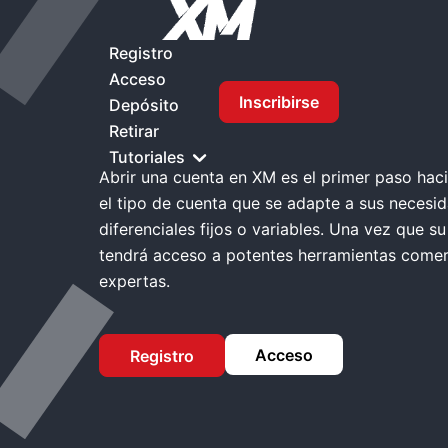
Inicio
XM Abrir Cuenta
Registro
Acceso
Inscribirse
XM Abrir cuenta
Depósito
Retirar
Tutoriales
Abrir una cuenta en XM es el primer paso hacia
el tipo de cuenta que se adapte a sus necesid
diferenciales fijos o variables. Una vez que su
tendrá acceso a potentes herramientas comerc
expertas.
Acceso
Registro