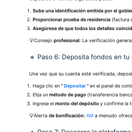
Sube una identificación emitida por el gobi
Proporcionar prueba de residencia
(factura d
Asegúrese de que todos los detalles coincid
💡Consejo
profesional:
La verificación gener
🔹 Paso 6: Deposita fondos en tu
Una vez que su cuenta esté verificada, depos
Haga clic en
“
Depositar
”
en el panel de contr
Elija un
método de pago
(transferencia bancar
Ingrese el
monto del depósito
y confirme la 
💡Alerta
de bonificación:
XM
a menudo ofrec