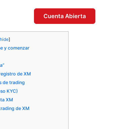
Cuenta Abierta
hide
]
se y comenzar
ta”
registro de XM
s de trading
ceso KYC)
nta XM
 trading de XM