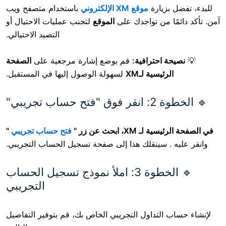
زيارة
موقع XM الإلكتروني
باستخدام متصفح ويب
ا من تواجدك على
الموقع
لتجنب عمليات الاحتيال أو
التصيد الاحتيالي.
 احترافية:
قم بوضع إشارة مرجعية على
الصفحة
رئيسية لـXM
لسهولة الوصول إليها في المستقبل.
ب تجريبي"
X، ابحث عن زر "
فتح حساب تجريبي
"
 سينقلك هذا إلى صفحة تسجيل الحساب التجريبي.
🔹 الخطوة 3: املأ نموذج تسجيل الحساب
التجريبي
التداول التجريبي الخاص بك، قم بتوفير التفاصيل