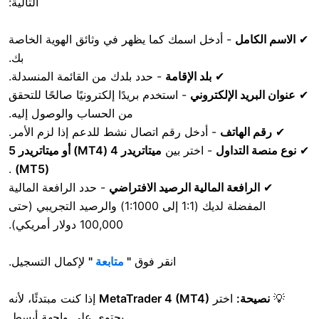
التالية:
- أدخل اسمك كما يظهر في وثائق الهوية الخاصة
بك.
✔
بلد الإقامة
- حدد بلدك من القائمة المنسدلة.
الإلكتروني
- استخدم بريدًا إلكترونيًا صالحًا للتحقق
من الحساب والوصول إليه.
اتف
- أدخل رقم اتصال نشط للدعم إذا لزم الأمر.
داول
- اختر بين
ميتاتريدر 4 (MT4) أو ميتاتريدر 5
.
(MT5)
عة المالية الرصيد الافتراضي
- حدد الرافعة المالية
المفضلة لديك (1:1 إلى 1:1000) والرصيد التجريبي (حتى
100,000 دولار أمريكي).
انقر فوق
"
متابعة
"
لإكمال التسجيل.
اختر
MetaTrader 4 (MT4)
إذا كنت مبتدئًا، لأنه
يحتوي على واجهة أبسط.