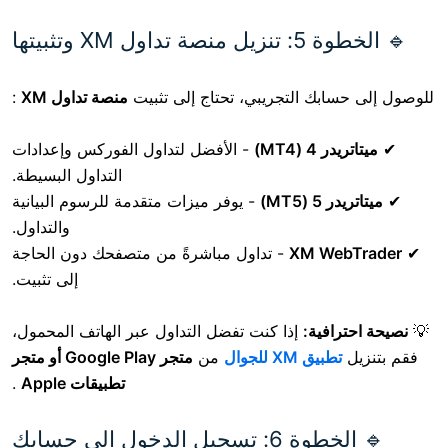
XM وتثبيتها
بك التجريبي، تحتاج إلى تثبيت
منصة تداول XM
:
MT4)
- الأفضل لتداول الفوركس وإعدادات
التداول البسيطة.
MT)
- يوفر ميزات متقدمة للرسوم البيانية
والتداول.
XM W
- تداول مباشرةً من متصفحك دون الحاجة
إلى تثبيت.
فية:
إذا كنت تفضل التداول عبر الهاتف المحمول،
يق XM للجوال
من
متجر Google Play أو متجر
تطبيقات Apple
.
🔹 الخطوة 6: تسجيل الدخول إلى حسابك