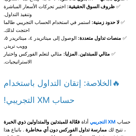
لسوق الحقيقية:
اختبر تحركات الأسعار المباشرة
وتنفيذ التداول.
نية:
استمر في استخدام الحساب التجريبي طالما
احتجت لذلك.
ول متعددة:
الوصول إلى ميتاتريدر ٤، ميتاتريدر ٥،
وويب تريدر.
 للمبتدئين. المزايا:
مثالي لتعلم الفوركس واختبار
الاستراتيجيات.
اصة: إتقان التداول باستخدام
حساب XM التجريبي!
أداة
فعّالة للمبتدئين والمتداولين ذوي الخبرة
رسة تداول الفوركس دون أي مخاطرة
. باتباع هذا