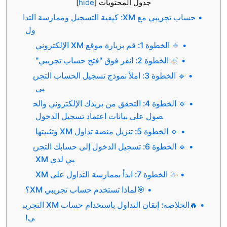
جدول المحتويات
[
hide
]
حساب تجريبي مع XM: كيفية التسجيل وممارسة التدا
ول
 قم بزيارة موقع XM الإلكتروني
: انقر فوق "فتح حساب تجريبي"
🔹 الخطوة 3: املأ نموذج تسجيل الحساب التجري
بي
🔹 الخطوة 4: التحقق من بريدك الإلكتروني والح
صول على بيانات اعتماد تسجيل الدخول
: تنزيل منصة تداول XM وتثبيتها
🔹 الخطوة 6: تسجيل الدخول إلى حسابك التجري
بي لدى XM
7: ابدأ بممارسة التداول على XM
🎯لماذا تستخدم حساب تجريبي XM؟
🔥الخلاصة: إتقان التداول باستخدام حساب XM التجريب
ي!