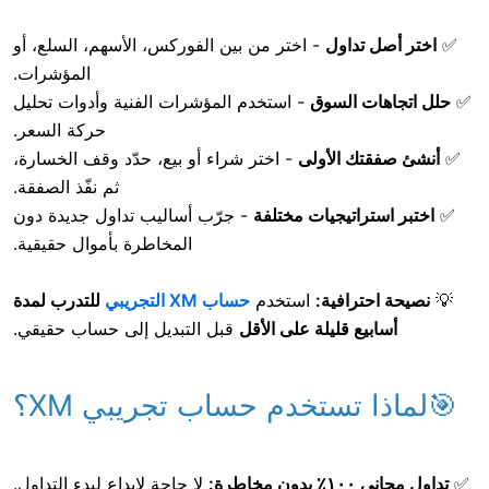
داول
- اختر من بين الفوركس، الأسهم، السلع، أو
المؤشرات.
 السوق
- استخدم المؤشرات الفنية وأدوات تحليل
حركة السعر.
 الأولى
- اختر شراء أو بيع، حدّد وقف الخسارة،
ثم نفّذ الصفقة.
اتيجيات مختلفة
- جرّب أساليب تداول جديدة دون
المخاطرة بأموال حقيقية.
رافية:
استخدم
حساب XM التجريبي
للتدرب لمدة
ع قليلة على الأقل
قبل التبديل إلى حساب حقيقي.
تستخدم حساب تجريبي XM؟
ة:
لا حاجة لإيداع لبدء التداول.