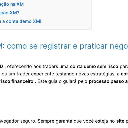
iação na XM
ração XM?
m a conta demo XM!
 como se registrar e praticar neg
FD
, oferecendo aos traders uma
conta demo sem risco
para
x ou um trader experiente testando novas estratégias, a
co
risco financeiro
. Este guia o guiará pelo
processo passo a
vegador seguro. Sempre garanta que você esteja no
site
p