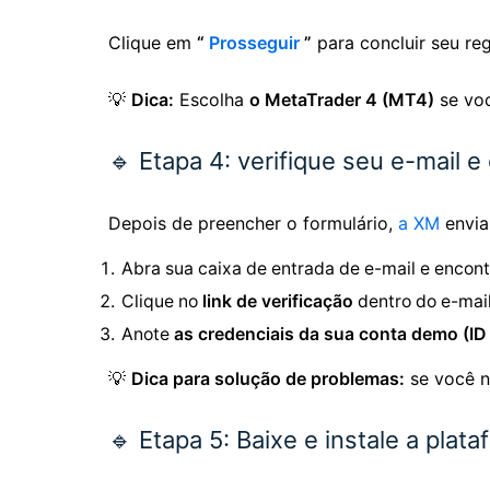
Clique em
“
Prosseguir
”
para concluir seu reg
💡
Dica:
Escolha
o MetaTrader 4 (MT4)
se voc
🔹 Etapa 4: verifique seu e-mail e
Depois de preencher o formulário,
a XM
envi
Abra sua caixa de entrada de e-mail e enco
Clique no
link de verificação
dentro do e-mail
Anote
as credenciais da sua conta demo (ID 
💡
Dica para solução de problemas:
se você nã
🔹 Etapa 5: Baixe e instale a pla