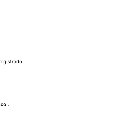
egistrado.
ico
.