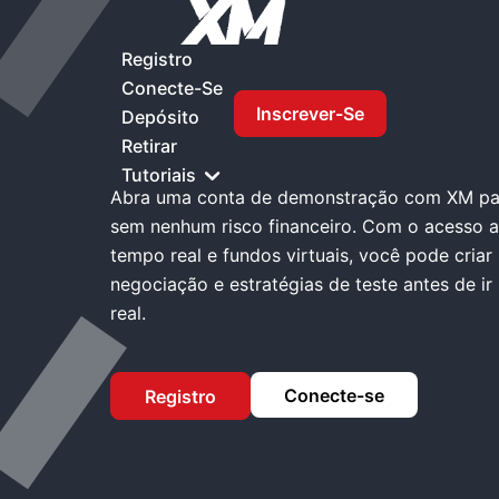
Casa
XM Conta Demo
Registro
Conecte-Se
Inscrever-Se
XM Conta Demo
Depósito
Retirar
Tutoriais
Abra uma conta de demonstração com XM par
sem nenhum risco financeiro. Com o acesso
tempo real e fundos virtuais, você pode criar
negociação e estratégias de teste antes de ir
real.
Conecte-se
Registro