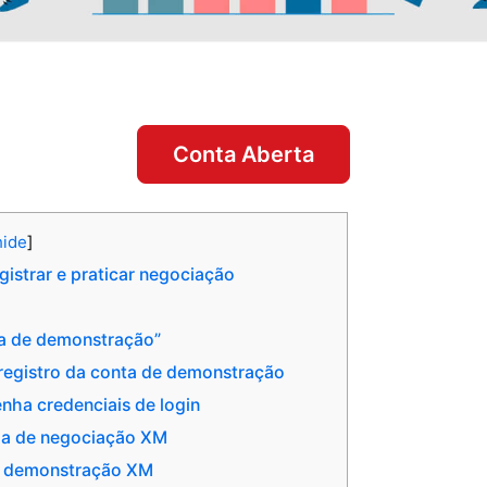
Conta Aberta
hide
]
istrar e praticar negociação
ta de demonstração”
 registro da conta de demonstração
enha credenciais de login
orma de negociação XM
de demonstração XM